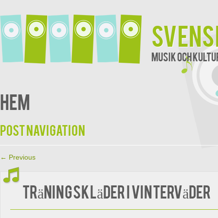
Svens
Musik och kultu
Hem
Post navigation
←
Previous
Träningskläder i vinterväder